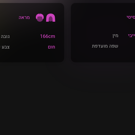
סי
מראה
יבי
מין
166cm
גובה
שפה מועדפת
חום
צבע 