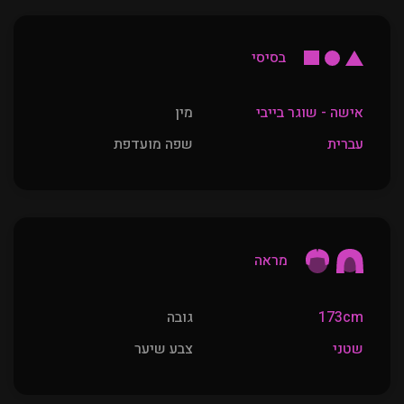
בסיסי
אישה - שוגר בייבי
מין
עברית
שפה מועדפת
מראה
173cm
גובה
שטני
צבע שיער