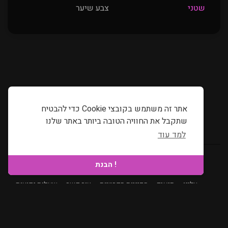
שטני
צבע שיער
אתר זה משתמש בקובצי Cookie כדי להבטיח
שתקבל את החוויה הטובה ביותר באתר שלנו
למד עוד
בחר את השפה המועדפת שלך
! הבנת
עלינו
-
תנאים
-
מדיניות הפרטיות
-
צור קשר
-
שאלות נפוצות
-
החזרים
זכויות יוצרים © 2026 מי שוגר. כל הזכויות שמורות.