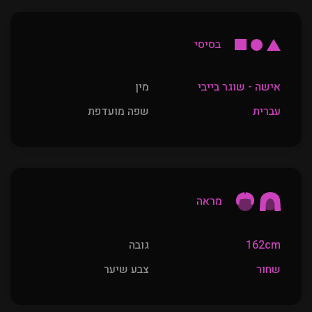
בסיסי
אישה - שוגר בייבי
מין
עברית
שפה מועדפת
מראה
162cm
גובה
שחור
צבע שיער