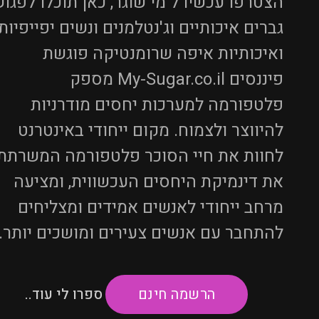
הצטרפו עכשיו ל מי שוגר, כאן תוכלו לפגו
גברים איכותיים וג'נטלמנים ונשים יפייפיות
ואיכותיות איפה שרומנטיקה פוגשת
פיננסים My-Sugar.co.il מספק
פלטפורמה למערכות יחסים מודרניות
להיווצר ולצמוח. מקום ייחודי באינטרנט
לחוות את חיי הסוכר פלטפורמה המשרתת
את דינמיקת היחסים העכשווית, ומציעה
מרחב ייחודי לאנשים אמידים ומצליחים
להתחבר עם אנשים צעירים ומושכים יותר.
ספרו לי עוד..
הרשמה חינם