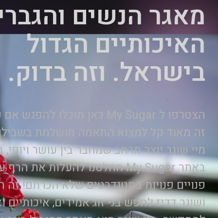
מאגר הנשים והגברי
האיכותיים הגדול
בישראל. וזה בדוק.
הצטרפו ל My Sugar כאן תוכלו לה
זה מאוד קל למצוא התאמה מושלמת בשבילך. 
מיי שוגר יוצר מרחב שמחבר בין עושר ויופי, ב
באתר My Sugar החלטנו להעלות את 
פנויים פנויות בסטנדרטים שלא הכרתם! זה המ
ושוגר דדיז לחפש בני זוג אמידים, איכותיים ו