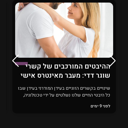
ההיבטים המורכבים של קשרי
ש
שוגר דדי: מעבר מאינטרס אישי
ב
לאתיקה חברתית
ת
שינויים בקשרים הזוגיים בעידן המודרני בעידן שבו
כל היבטי החיים שלנו נשלטים על ידי טכנולוגיה,
ד
גלובליזציה ושינויים כלכליים חדים, גם הקשרים
ב
לפני 9 ימים
ל
הזוגיים עוברים שינוי מהותי. אחד הקשרים
מ
המודרניים שהפכו לנושא שנוי במחלוקת הוא
ה
קשרי ה\"שוגר דדי\", בו גברים מבוגרים, בעלי
ב