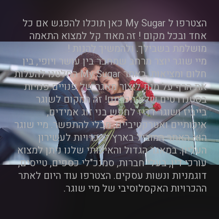
הצטרפו ל My Sugar כאן תוכלו להפגש אם כל
אחד ובכל מקום ! זה מאוד קל למצוא התאמה
מושלמת בשבילך. ולהמשיך להנות !
מיי שוגר יוצר מרחב שמחבר בין עושר ויופי, בין
חלום ומציאות. באתר My Sugar החלטנו להעלות
את הרף על מנת ליצור מאגר של פנויים פנויות
בסטנדרטים שלא הכרתם! זה המקום לשוגר
בייביז ושוגר דדיז לחפש בני זוג אמידים,
איכותיים ואטרקטיביים, מבלי להתפשר. מיי שוגר
הוא האתר המוביל בארץ להכרויות לעשירון
העליון. במאגר הגדול והאיכותי שלנו ניתן למצוא
עורכי דין, בעלי חברות, סמנכ"לי כספים, טייסים,
דוגמניות ונשות עסקים. הצטרפו עוד היום לאתר
ההכרויות האקסלוסיבי של מיי שוגר.