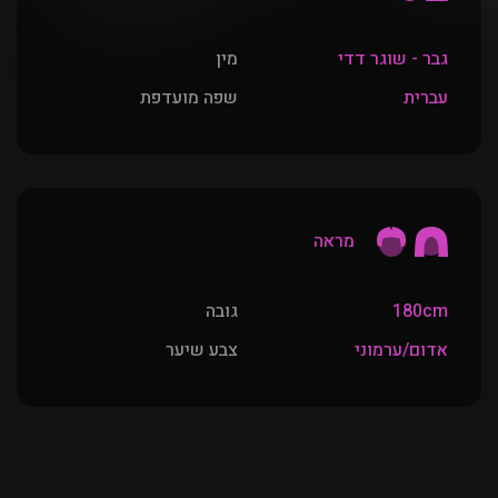
גבר - שוגר דדי
מין
עברית
שפה מועדפת
מראה
180cm
גובה
אדום/ערמוני
צבע שיער