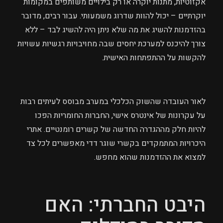
אקזוטיות, מתנות יוקרה או רק בילויים משותפים במקומות
יוקרתיים – יכול להוות שדרוג משמעותי. עבור רבים, מדובר
בהזדמנות להשיג את מה שלא ניתן היה להשיג לבד – ללא
צורך להיכנס למערכת יחסים שבה מחויבויות רגשיות עשויות
להקשות על ההתפתחות האישית.
לאור העובדה שהשוק הכלכלי במערב מבוסס לעיתים רבות
על עקרונות של אינטרס אישי, החברות החומריות הפכו
להיות חלק מההגדרה החדשה של קשרים רומנטיים. אתרי
היכרויות המתמקדים בקשרי שוגר דדי מאפשרים לכל צד
למצוא את ההזדמנות שהוא מחפש.
היבט החברתי: האם