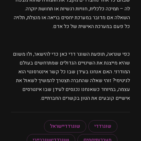
שבהם כל אחד מהצדדים מקבל את התמורה שהוא מצפה
לה – תמיכה כלכלית, חוויות רגשיות או תחושת יוקרה.
השאלה אם מדובר במערכת יחסים בריאה או מנצלת, תלויה
כל פעם במערכת האישית של כל אדם.
כפי שנראה, תופעת השוגר דדי כאן כדי להישאר, ולו משום
שהיא מייצגת את השינויים הגדולים שמתרחשים בעולם
המודרני. האם אנחנו בעידן שבו כל קשר אינטרסנטי הוא
לגיטימי? זוהי שאלה שהחברה תצטרך להמשיך לשאול את
עצמה, במיוחד כשאנחנו נכנסים לעידן שבו אינטרסים
אישיים קובעים את הטון בקשרים החברתיים.
שוגרדדי
שוגרדדיישראל
מערכותיחסים
שוגרדדישוגרבייבי