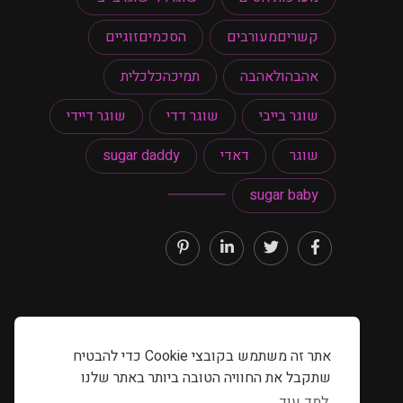
קשריםמעורבים
הסכמיםזוגיים
אהבהולאהבה
תמיכהכלכלית
שוגר בייבי
שוגר דדי
שוגר דיידי
שוגר
דאדי
sugar daddy
sugar baby
אתר זה משתמש בקובצי Cookie כדי להבטיח
שתקבל את החוויה הטובה ביותר באתר שלנו
למד עוד