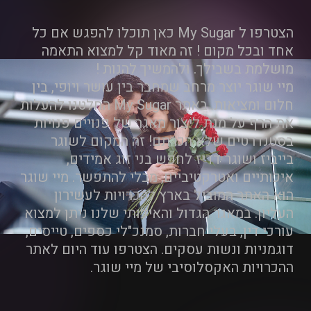
הצטרפו ל My Sugar כאן תוכלו להפגש אם כל
אחד ובכל מקום ! זה מאוד קל למצוא התאמה
מושלמת בשבילך. ולהמשיך להנות !
מיי שוגר יוצר מרחב שמחבר בין עושר ויופי, בין
חלום ומציאות. באתר My Sugar החלטנו להעלות
את הרף על מנת ליצור מאגר של פנויים פנויות
בסטנדרטים שלא הכרתם! זה המקום לשוגר
בייביז ושוגר דדיז לחפש בני זוג אמידים,
איכותיים ואטרקטיביים, מבלי להתפשר. מיי שוגר
הוא האתר המוביל בארץ להכרויות לעשירון
העליון. במאגר הגדול והאיכותי שלנו ניתן למצוא
עורכי דין, בעלי חברות, סמנכ"לי כספים, טייסים,
דוגמניות ונשות עסקים. הצטרפו עוד היום לאתר
ההכרויות האקסלוסיבי של מיי שוגר.