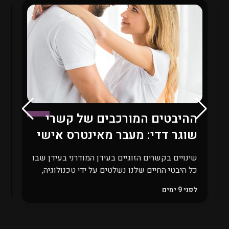
ההיבטים המורכבים של קשרי
ש
שוגר דדי: מעבר מאינטרס אישי
ב
לאתיקה חברתית
ת
שינויים בקשרים הזוגיים בעידן המודרני בעידן שבו
כל היבטי החיים שלנו נשלטים על ידי טכנולוגיה,
ד
גלובליזציה ושינויים כלכליים חדים, גם הקשרים
ב
לפני 9 ימים
ל
הזוגיים עוברים שינוי מהותי. אחד הקשרים
מ
המודרניים שהפכו לנושא שנוי במחלוקת הוא
ה
קשרי ה\"שוגר דדי\", בו גברים מבוגרים, בעלי
ב