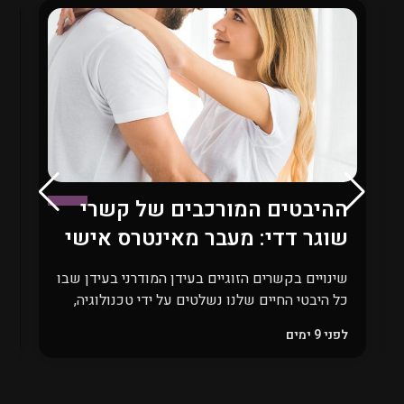
ההיבטים המורכבים של קשרי
ש
שוגר דדי: מעבר מאינטרס אישי
ב
לאתיקה חברתית
ת
שינויים בקשרים הזוגיים בעידן המודרני בעידן שבו
כל היבטי החיים שלנו נשלטים על ידי טכנולוגיה,
ד
גלובליזציה ושינויים כלכליים חדים, גם הקשרים
ב
לפני 9 ימים
ל
הזוגיים עוברים שינוי מהותי. אחד הקשרים
מ
המודרניים שהפכו לנושא שנוי במחלוקת הוא
ה
קשרי ה\"שוגר דדי\", בו גברים מבוגרים, בעלי
ב