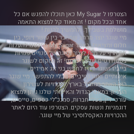
הצטרפו ל My Sugar כאן תוכלו להפגש אם כל
אחד ובכל מקום ! זה מאוד קל למצוא התאמה
מושלמת בשבילך. ולהמשיך להנות !
מיי שוגר יוצר מרחב שמחבר בין עושר ויופי, בין
חלום ומציאות. באתר My Sugar החלטנו להעלות
את הרף על מנת ליצור מאגר של פנויים פנויות
בסטנדרטים שלא הכרתם! זה המקום לשוגר
בייביז ושוגר דדיז לחפש בני זוג אמידים,
איכותיים ואטרקטיביים, מבלי להתפשר. מיי שוגר
הוא האתר המוביל בארץ להכרויות לעשירון
העליון. במאגר הגדול והאיכותי שלנו ניתן למצוא
עורכי דין, בעלי חברות, סמנכ"לי כספים, טייסים,
דוגמניות ונשות עסקים. הצטרפו עוד היום לאתר
ההכרויות האקסלוסיבי של מיי שוגר.