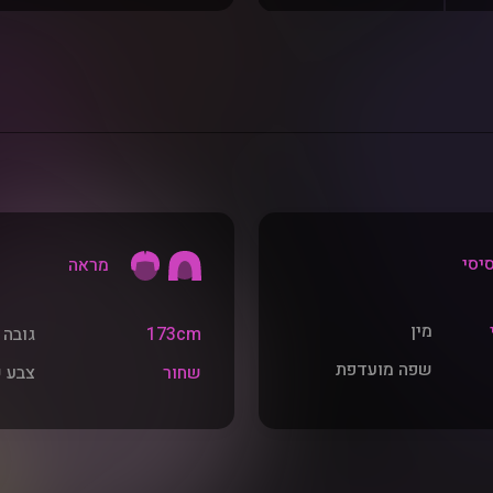
סי
מראה
מין
173cm
גובה
שפה מועדפת
שחור
צבע 