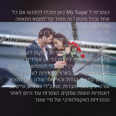
הצטרפו ל My Sugar כאן תוכלו להפגש אם כל
אחד ובכל מקום ! זה מאוד קל למצוא התאמה
מושלמת בשבילך. ולהמשיך להנות !
מיי שוגר יוצר מרחב שמחבר בין עושר ויופי, בין
חלום ומציאות. באתר My Sugar החלטנו להעלות
את הרף על מנת ליצור מאגר של פנויים פנויות
בסטנדרטים שלא הכרתם! זה המקום לשוגר
בייביז ושוגר דדיז לחפש בני זוג אמידים,
איכותיים ואטרקטיביים, מבלי להתפשר. מיי שוגר
הוא האתר המוביל בארץ להכרויות לעשירון
העליון. במאגר הגדול והאיכותי שלנו ניתן למצוא
עורכי דין, בעלי חברות, סמנכ"לי כספים, טייסים,
דוגמניות ונשות עסקים. הצטרפו עוד היום לאתר
ההכרויות האקסלוסיבי של מיי שוגר.