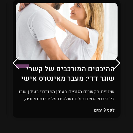
ההיבטים המורכבים של קשרי
ש
שוגר דדי: מעבר מאינטרס אישי
ב
לאתיקה חברתית
ת
שינויים בקשרים הזוגיים בעידן המודרני בעידן שבו
כל היבטי החיים שלנו נשלטים על ידי טכנולוגיה,
ד
גלובליזציה ושינויים כלכליים חדים, גם הקשרים
ב
לפני 9 ימים
ל
הזוגיים עוברים שינוי מהותי. אחד הקשרים
מ
המודרניים שהפכו לנושא שנוי במחלוקת הוא
ה
קשרי ה\"שוגר דדי\", בו גברים מבוגרים, בעלי
ב